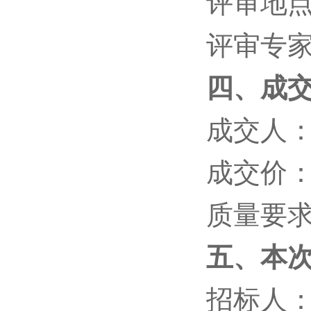
评审地点
评审专
四、成
成交人
成交价：8
质量要
五、本
招标人：