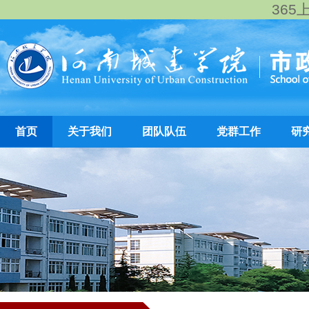
365上
首页
关于我们
团队队伍
党群工作
研